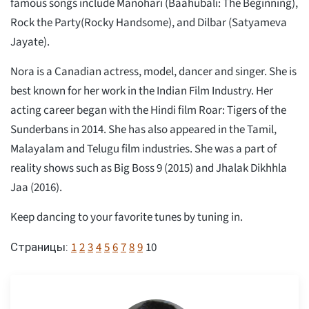
famous songs include Manohari (Baahubali: The Beginning),
Rock the Party(Rocky Handsome), and Dilbar (Satyameva
Jayate).
Nora is a Canadian actress, model, dancer and singer. She is
best known for her work in the Indian Film Industry. Her
acting career began with the Hindi film Roar: Tigers of the
Sunderbans in 2014. She has also appeared in the Tamil,
Malayalam and Telugu film industries. She was a part of
reality shows such as Big Boss 9 (2015) and Jhalak Dikhhla
Jaa (2016).
Keep dancing to your favorite tunes by tuning in.
1
2
3
4
5
6
7
8
9
10
Страницы: