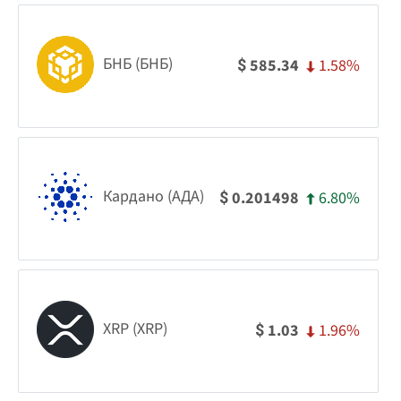
БНБ (БНБ)
1.58%
585.34
$
Кардано (АДА)
6.80%
0.201498
$
XRP (XRP)
1.96%
1.03
$