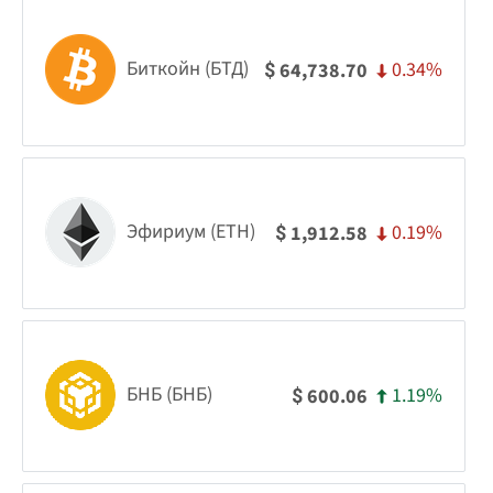
Биткойн (БТД)
0.34%
64,738.70
$
Эфириум (ETH)
0.19%
1,912.58
$
БНБ (БНБ)
1.19%
600.06
$