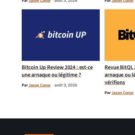
Par
Jason Conor
Par
Jason Conor
août 3, 2026
Bitcoin Up Review 2024 : est-ce
Revue BitQL 2
une arnaque ou légitime ?
arnaque ou l
vérifions
Par
Jason Conor
août 3, 2026
Par
Jason Conor