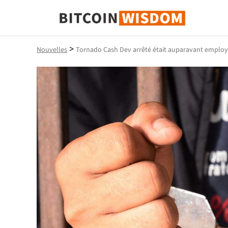
Bitcoin Sagesse
>
Nouvelles
Tornado Cash Dev arrêté était auparavant employé