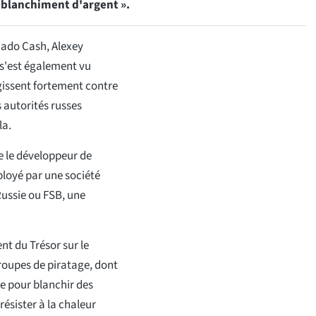
du blanchiment d'argent ».
nado Cash, Alexey
t s'est également vu
agissent fortement contre
s autorités russes
la.
e le développeur de
loyé par une société
 Russie ou FSB, une
t du Trésor sur le
roupes de piratage, dont
ce pour blanchir des
ésister à la chaleur