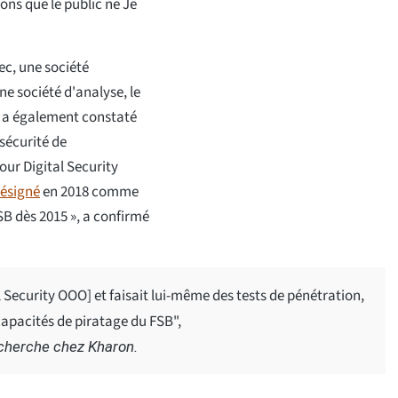
ions que le public ne Je
ec, une société
e société d'analyse, le
me a également constaté
sécurité de
our Digital Security
ésigné
en 2018 comme
SB dès 2015 », a confirmé
al Security OOO] et faisait lui-même des tests de pénétration,
 capacités de piratage du FSB",
recherche chez Kharon.