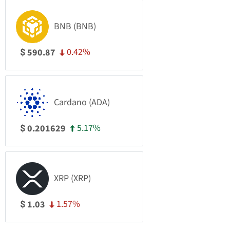
BNB (BNB)
0.42%
590.87
$
Cardano (ADA)
5.17%
0.201629
$
XRP (XRP)
1.57%
1.03
$