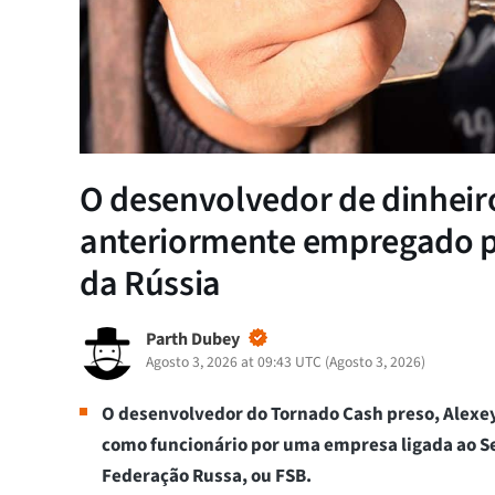
O desenvolvedor de dinheir
anteriormente empregado p
da Rússia
Parth Dubey
Agosto 3, 2026 at 09:43 UTC
(
Agosto 3, 2026
)
O desenvolvedor do Tornado Cash preso, Alexey
como funcionário por uma empresa ligada ao S
Federação Russa, ou FSB.