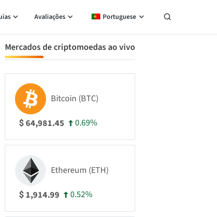
uias
Avaliações
Portuguese
Mercados de criptomoedas ao vivo
Bitcoin (BTC)
0.69%
64,981.45
$
Ethereum (ETH)
0.52%
1,914.99
$