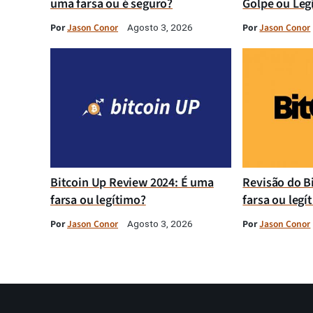
uma farsa ou é seguro?
Golpe ou Leg
Por
Jason Conor
Por
Jason Conor
Agosto 3, 2026
Bitcoin Up Review 2024: É uma
Revisão do B
farsa ou legítimo?
farsa ou legí
Por
Jason Conor
Por
Jason Conor
Agosto 3, 2026