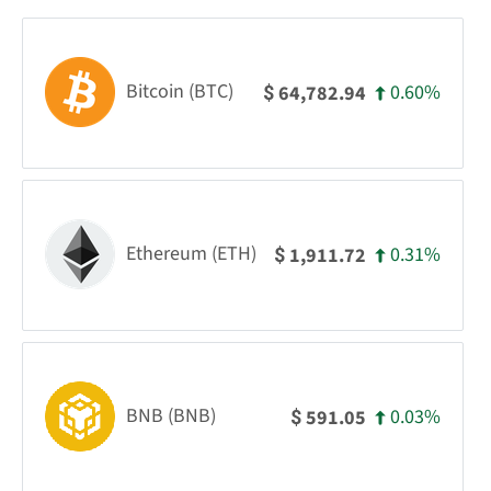
Bitcoin (BTC)
0.60%
64,782.94
$
Ethereum (ETH)
0.31%
1,911.72
$
BNB (BNB)
0.03%
591.05
$