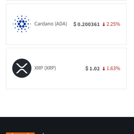
Cardano (ADA)
2.25%
0.200361
$
XRP (XRP)
1.63%
1.02
$