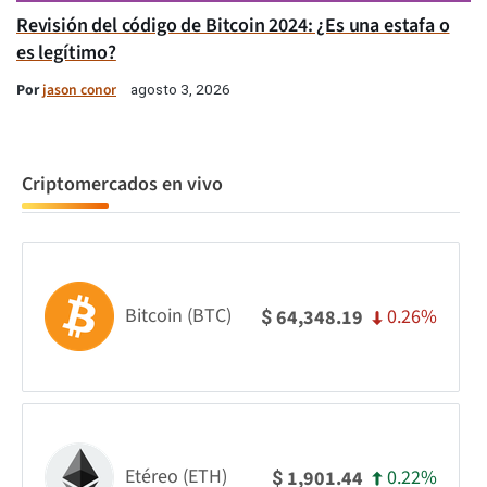
Revisión del código de Bitcoin 2024: ¿Es una estafa o
es legítimo?
Por
jason conor
agosto 3, 2026
Criptomercados en vivo
Bitcoin (BTC)
0.26%
64,348.19
$
Etéreo (ETH)
0.22%
1,901.44
$