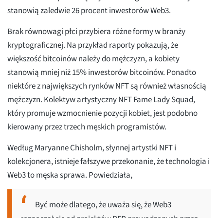
stanowią zaledwie 26 procent inwestorów Web3.
Brak równowagi płci przybiera różne formy w branży
kryptograficznej. Na przykład raporty pokazują, że
większość bitcoinów należy do mężczyzn, a kobiety
stanowią mniej niż 15% inwestorów bitcoinów. Ponadto
niektóre z największych rynków NFT są również własnością
mężczyzn. Kolektyw artystyczny NFT Fame Lady Squad,
który promuje wzmocnienie pozycji kobiet, jest podobno
kierowany przez trzech męskich programistów.
Według Maryanne Chisholm, słynnej artystki NFT i
kolekcjonera, istnieje fałszywe przekonanie, że technologia i
Web3 to męska sprawa. Powiedziała,
Być może dlatego, że uważa się, że Web3