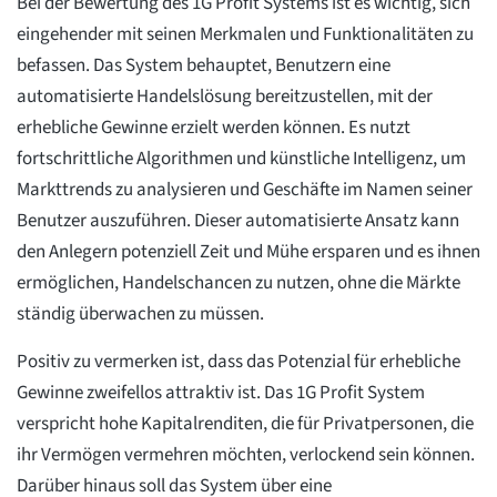
Bei der Bewertung des 1G Profit Systems ist es wichtig, sich
eingehender mit seinen Merkmalen und Funktionalitäten zu
befassen. Das System behauptet, Benutzern eine
automatisierte Handelslösung bereitzustellen, mit der
erhebliche Gewinne erzielt werden können. Es nutzt
fortschrittliche Algorithmen und künstliche Intelligenz, um
Markttrends zu analysieren und Geschäfte im Namen seiner
Benutzer auszuführen. Dieser automatisierte Ansatz kann
den Anlegern potenziell Zeit und Mühe ersparen und es ihnen
ermöglichen, Handelschancen zu nutzen, ohne die Märkte
ständig überwachen zu müssen.
Positiv zu vermerken ist, dass das Potenzial für erhebliche
Gewinne zweifellos attraktiv ist. Das 1G Profit System
verspricht hohe Kapitalrenditen, die für Privatpersonen, die
ihr Vermögen vermehren möchten, verlockend sein können.
Darüber hinaus soll das System über eine