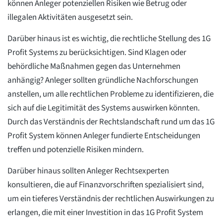
können Anleger potenziellen Risiken wie Betrug oder
illegalen Aktivitäten ausgesetzt sein.
Darüber hinaus ist es wichtig, die rechtliche Stellung des 1G
Profit Systems zu berücksichtigen. Sind Klagen oder
behördliche Maßnahmen gegen das Unternehmen
anhängig? Anleger sollten gründliche Nachforschungen
anstellen, um alle rechtlichen Probleme zu identifizieren, die
sich auf die Legitimität des Systems auswirken könnten.
Durch das Verständnis der Rechtslandschaft rund um das 1G
Profit System können Anleger fundierte Entscheidungen
treffen und potenzielle Risiken mindern.
Darüber hinaus sollten Anleger Rechtsexperten
konsultieren, die auf Finanzvorschriften spezialisiert sind,
um ein tieferes Verständnis der rechtlichen Auswirkungen zu
erlangen, die mit einer Investition in das 1G Profit System