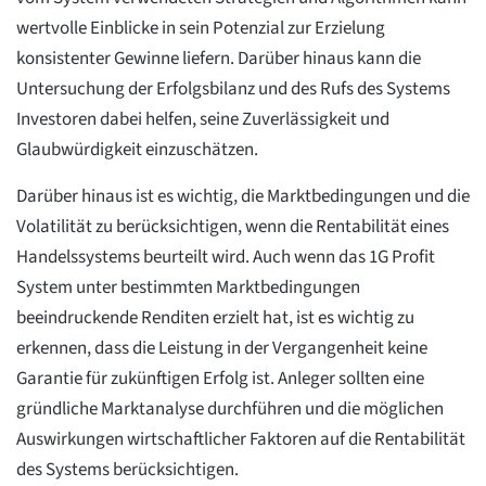
wertvolle Einblicke in sein Potenzial zur Erzielung
konsistenter Gewinne liefern. Darüber hinaus kann die
Untersuchung der Erfolgsbilanz und des Rufs des Systems
Investoren dabei helfen, seine Zuverlässigkeit und
Glaubwürdigkeit einzuschätzen.
Darüber hinaus ist es wichtig, die Marktbedingungen und die
Volatilität zu berücksichtigen, wenn die Rentabilität eines
Handelssystems beurteilt wird. Auch wenn das 1G Profit
System unter bestimmten Marktbedingungen
beeindruckende Renditen erzielt hat, ist es wichtig zu
erkennen, dass die Leistung in der Vergangenheit keine
Garantie für zukünftigen Erfolg ist. Anleger sollten eine
gründliche Marktanalyse durchführen und die möglichen
Auswirkungen wirtschaftlicher Faktoren auf die Rentabilität
des Systems berücksichtigen.