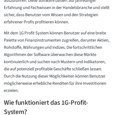
auszuführen. Diese Software basiert auf jahrelanger
Erfahrung und Fachwissen in der Handelsbranche und stellt
sicher, dass Benutzer vom Wissen und den Strategien
erfahrener Profis profitieren können.
Mit dem 1G Profit System können Benutzer auf eine breite
Palette von Finanzinstrumenten zugreifen, darunter Aktien,
Rohstoffe, Währungen und Indizes. Die fortschrittlichen
Algorithmen der Software überwachen diese Märkte
kontinuierlich und suchen nach Mustern und Indikatoren,
die auf potenziell profitable Geschäfte schließen lassen.
Durch die Nutzung dieser Möglichkeiten können Benutzer
möglicherweise erhebliche Renditen für ihre Investitionen
erzielen.
Wie funktioniert das 1G-Profit-
System?