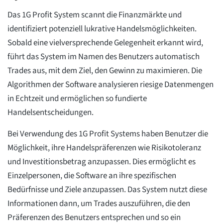
Das 1G Profit System scannt die Finanzmärkte und
identifiziert potenziell lukrative Handelsmöglichkeiten.
Sobald eine vielversprechende Gelegenheit erkannt wird,
führt das System im Namen des Benutzers automatisch
Trades aus, mit dem Ziel, den Gewinn zu maximieren. Die
Algorithmen der Software analysieren riesige Datenmengen
in Echtzeit und ermöglichen so fundierte
Handelsentscheidungen.
Bei Verwendung des 1G Profit Systems haben Benutzer die
Möglichkeit, ihre Handelspräferenzen wie Risikotoleranz
und Investitionsbetrag anzupassen. Dies ermöglicht es
Einzelpersonen, die Software an ihre spezifischen
Bedürfnisse und Ziele anzupassen. Das System nutzt diese
Informationen dann, um Trades auszuführen, die den
Präferenzen des Benutzers entsprechen und so ein