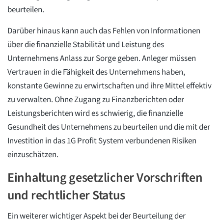
beurteilen.
Darüber hinaus kann auch das Fehlen von Informationen
über die finanzielle Stabilität und Leistung des
Unternehmens Anlass zur Sorge geben. Anleger müssen
Vertrauen in die Fähigkeit des Unternehmens haben,
konstante Gewinne zu erwirtschaften und ihre Mittel effektiv
zu verwalten. Ohne Zugang zu Finanzberichten oder
Leistungsberichten wird es schwierig, die finanzielle
Gesundheit des Unternehmens zu beurteilen und die mit der
Investition in das 1G Profit System verbundenen Risiken
einzuschätzen.
Einhaltung gesetzlicher Vorschriften
und rechtlicher Status
Ein weiterer wichtiger Aspekt bei der Beurteilung der