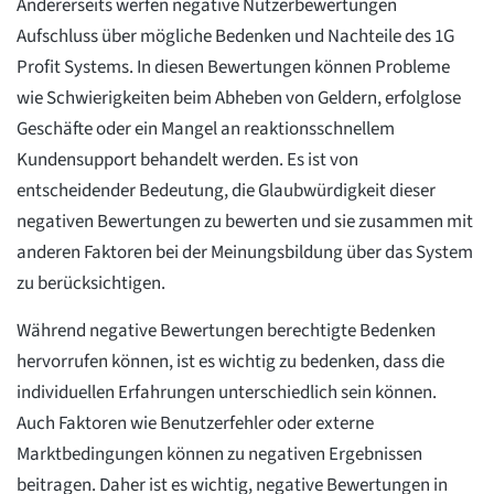
Andererseits werfen negative Nutzerbewertungen
Aufschluss über mögliche Bedenken und Nachteile des 1G
Profit Systems. In diesen Bewertungen können Probleme
wie Schwierigkeiten beim Abheben von Geldern, erfolglose
Geschäfte oder ein Mangel an reaktionsschnellem
Kundensupport behandelt werden. Es ist von
entscheidender Bedeutung, die Glaubwürdigkeit dieser
negativen Bewertungen zu bewerten und sie zusammen mit
anderen Faktoren bei der Meinungsbildung über das System
zu berücksichtigen.
Während negative Bewertungen berechtigte Bedenken
hervorrufen können, ist es wichtig zu bedenken, dass die
individuellen Erfahrungen unterschiedlich sein können.
Auch Faktoren wie Benutzerfehler oder externe
Marktbedingungen können zu negativen Ergebnissen
beitragen. Daher ist es wichtig, negative Bewertungen in