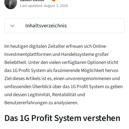
Last updated: August 3, 2026
Inhaltsverzeichnis
Im heutigen digitalen Zeitalter erfreuen sich Online-
Investmentplattformen und Handelssysteme großer
Beliebtheit. Unter den vielen verfügbaren Optionen sticht
das 1G Profit System als faszinierende Möglichkeit hervor.
Ziel dieses Artikels ist es, einen unvoreingenommenen und
umfassenden Überblick über das 1G Profit System zu geben
und dessen Legitimität, Rentabilität und
Benutzererfahrungen zu analysieren.
Das 1G Profit System verstehen