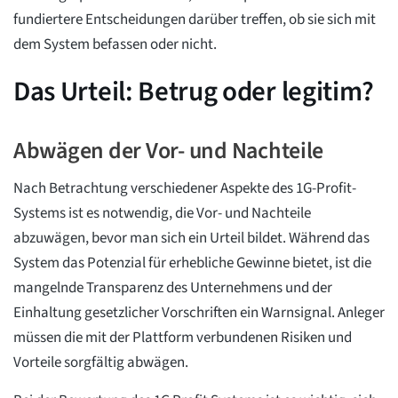
fundiertere Entscheidungen darüber treffen, ob sie sich mit
dem System befassen oder nicht.
Das Urteil: Betrug oder legitim?
Abwägen der Vor- und Nachteile
Nach Betrachtung verschiedener Aspekte des 1G-Profit-
Systems ist es notwendig, die Vor- und Nachteile
abzuwägen, bevor man sich ein Urteil bildet. Während das
System das Potenzial für erhebliche Gewinne bietet, ist die
mangelnde Transparenz des Unternehmens und der
Einhaltung gesetzlicher Vorschriften ein Warnsignal. Anleger
müssen die mit der Plattform verbundenen Risiken und
Vorteile sorgfältig abwägen.