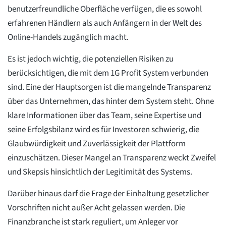
benutzerfreundliche Oberfläche verfügen, die es sowohl
erfahrenen Händlern als auch Anfängern in der Welt des
Online-Handels zugänglich macht.
Es ist jedoch wichtig, die potenziellen Risiken zu
berücksichtigen, die mit dem 1G Profit System verbunden
sind. Eine der Hauptsorgen ist die mangelnde Transparenz
über das Unternehmen, das hinter dem System steht. Ohne
klare Informationen über das Team, seine Expertise und
seine Erfolgsbilanz wird es für Investoren schwierig, die
Glaubwürdigkeit und Zuverlässigkeit der Plattform
einzuschätzen. Dieser Mangel an Transparenz weckt Zweifel
und Skepsis hinsichtlich der Legitimität des Systems.
Darüber hinaus darf die Frage der Einhaltung gesetzlicher
Vorschriften nicht außer Acht gelassen werden. Die
Finanzbranche ist stark reguliert, um Anleger vor