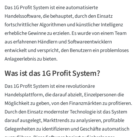
Das 1G Profit System ist eine automatisierte
Handelssoftware, die behauptet, durch den Einsatz
fortschrittlicher Algorithmen und künstlicher Intelligenz
erhebliche Gewinne zu erzielen. Es wurde von einem Team
aus erfahrenen Händlern und Softwareentwicklern
entwickelt und verspricht, den Benutzern ein problemloses
Anlageerlebnis zu bieten.
Was ist das 1G Profit System?
Das 1G Profit System ist eine revolutionäre
Handelsplattform, die darauf abzielt, Einzelpersonen die
Möglichkeit zu geben, von den Finanzmärkten zu profitieren.
Durch den Einsatz modernster Technologie ist das System
darauf ausgelegt, Markttrends zu analysieren, profitable
Gelegenheiten zu identifizieren und Geschäfte automatisch