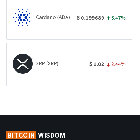
Cardano (ADA)
6.47%
0.199689
$
XRP (XRP)
2.44%
1.02
$
BITCOIN
WISDOM