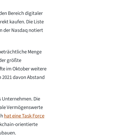
den Bereich digitaler
kt kaufen. Die Liste
n der Nasdaq notiert
 beträchtliche Menge
der größte
te im Oktober weitere
h 2021 davon Abstand
es Unternehmen. Die
tale Vermögenswerte
ch
hat eine Task Force
kchain-orientierte
zubauen.