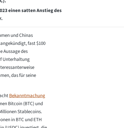
C).
23 einen satten Anstieg des
r.
ehmen und Chinas
 angekündigt, fast $100
ie Aussage des
uf Unterhaltung
nteressanterweise
men, das für seine
macht
Bekanntmachung
onen Bitcoin (BTC) und
Millionen Stablecoins.
lionen in BTC und ETH
n (USDC) investiert, die