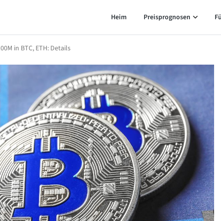
Heim
Preisprognosen
F
100M in BTC, ETH: Details