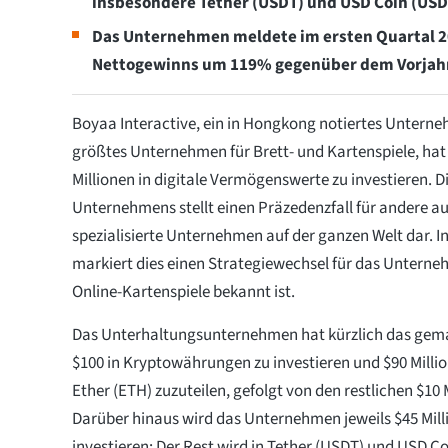
insbesondere Tether (USDT) und USD Coin (USD
Das Unternehmen meldete im ersten Quartal 20
Nettogewinns um 119% gegenüber dem Vorjah
Boyaa Interactive, ein in Hongkong notiertes Untern
größtes Unternehmen für Brett- und Kartenspiele, hat
Millionen in digitale Vermögenswerte zu investieren. D
Unternehmens stellt einen Präzedenzfall für andere a
spezialisierte Unternehmen auf der ganzen Welt dar. I
markiert dies einen Strategiewechsel für das Unterneh
Online-Kartenspiele bekannt ist.
Das Unterhaltungsunternehmen hat kürzlich das ge
$100 in Kryptowährungen zu investieren und $90 Milli
Ether (ETH) zuzuteilen, gefolgt von den restlichen $10 
Darüber hinaus wird das Unternehmen jeweils $45 Mil
investieren; Der Rest wird in Tether (USDT) und USD Coi