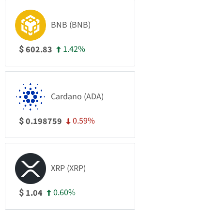
BNB (BNB)
1.42%
602.83
$
Cardano (ADA)
0.59%
0.198759
$
XRP (XRP)
0.60%
1.04
$