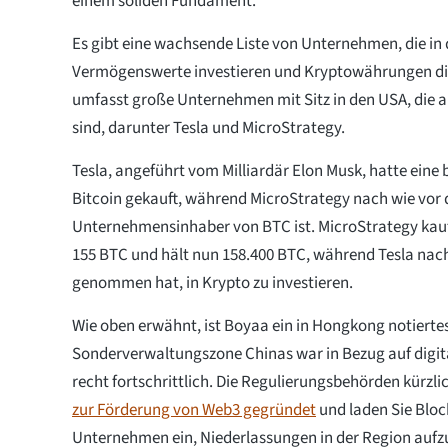
einem soliden Fundament.
Es gibt eine wachsende Liste von Unternehmen, die in 
Vermögenswerte investieren und Kryptowährungen dire
umfasst große Unternehmen mit Sitz in den USA, die a
sind, darunter Tesla und MicroStrategy.
Tesla, angeführt vom Milliardär Elon Musk, hatte eine
Bitcoin gekauft, während MicroStrategy nach wie vor 
Unternehmensinhaber von BTC ist. MicroStrategy kauf
155 BTC und hält nun 158.400 BTC, während Tesla nac
genommen hat, in Krypto zu investieren.
Wie oben erwähnt, ist Boyaa ein in Hongkong notiert
Sonderverwaltungszone Chinas war in Bezug auf digi
recht fortschrittlich. Die Regulierungsbehörden kürzli
zur Förderung von Web3 gegründet
und laden Sie Bloc
Unternehmen ein, Niederlassungen in der Region auf