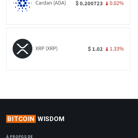
Cardan (ADA)
0.02%
0.200723
$
XRP (XRP)
1.33%
1.02
$
BITCOIN
WISDOM
À PROPOS DE