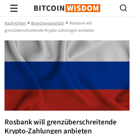
Bitcoin-Weisheit
>
>
Nachrichten
Branchengespräch
Rosbank will
grenzüberschreitende Krypto-Zahlungen anbieten
Rosbank will grenzüberschreitende
Krypto-Zahlungen anbieten