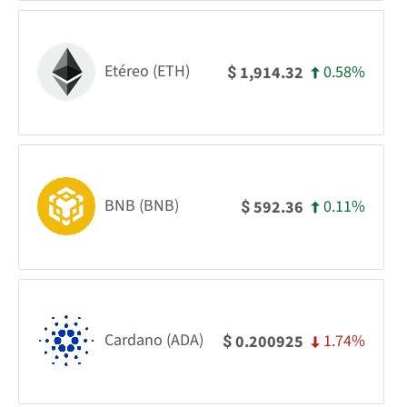
Etéreo (ETH)
0.58%
1,914.32
$
BNB (BNB)
0.11%
592.36
$
Cardano (ADA)
1.74%
0.200925
$