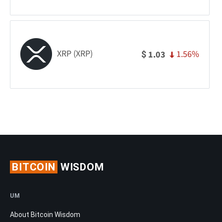
XRP (XRP)
1.56%
1.03
$
BITCOIN
WISDOM
UM
About Bitcoin Wisdom