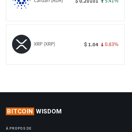
Cardan (ADA)
5.41%
0.20101
$
XRP (XRP)
0.83%
1.04
$
BITCOIN
WISDOM
À PROPOS DE