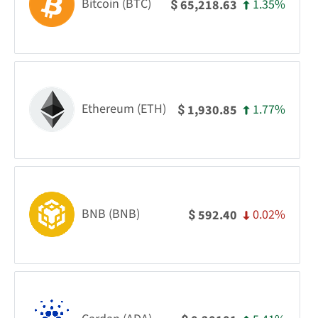
Bitcoin (BTC)
1.35%
65,218.63
$
Ethereum (ETH)
1.77%
1,930.85
$
BNB (BNB)
0.02%
592.40
$