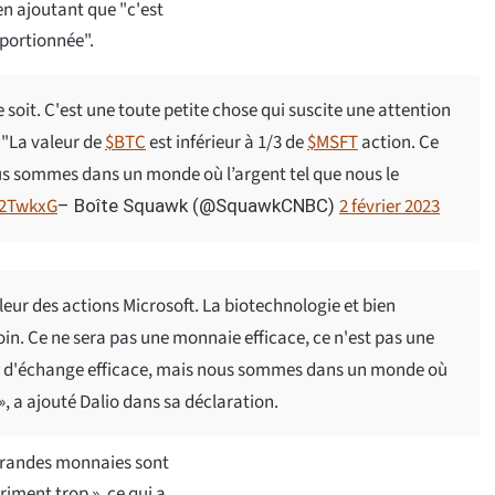
en ajoutant que "c'est
oportionnée".
soit. C'est une toute petite chose qui suscite une attention
. "La valeur de
$BTC
est inférieur à 1/3 de
$MSFT
action. Ce
ous sommes dans un monde où l’argent tel que nous le
o2TwkxG
2 février 2023
– Boîte Squawk (@SquawkCNBC)
aleur des actions Microsoft. La biotechnologie et bien
oin. Ce ne sera pas une monnaie efficace, ce n'est pas une
yen d'échange efficace, mais nous sommes dans un monde où
», a ajouté Dalio dans sa déclaration.
s grandes monnaies sont
riment trop », ce qui a