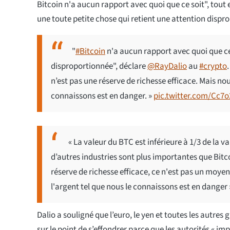
Bitcoin n'a aucun rapport avec quoi que ce soit", tout 
une toute petite chose qui retient une attention dispr
"
#Bitcoin
n'a aucun rapport avec quoi que ce 
disproportionnée", déclare
@RayDalio
au
#crypto
n’est pas une réserve de richesse efficace. Mais n
connaissons est en danger. »
pic.twitter.com/Cc7
« La valeur du BTC est inférieure à 1/3 de la v
d’autres industries sont plus importantes que Bitc
réserve de richesse efficace, ce n'est pas un mo
l'argent tel que nous le connaissons est en danger 
Dalio a souligné que l’euro, le yen et toutes les autre
sur le point de s’effondrer parce que les autorités « imp