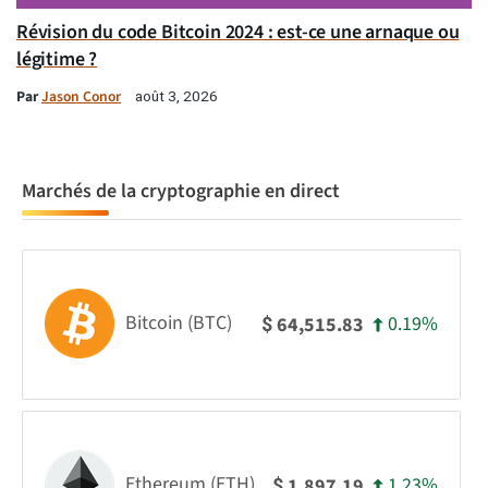
Révision du code Bitcoin 2024 : est-ce une arnaque ou
légitime ?
Par
Jason Conor
août 3, 2026
Marchés de la cryptographie en direct
Bitcoin (BTC)
0.19%
64,515.83
$
Ethereum (ETH)
1.23%
1,897.19
$