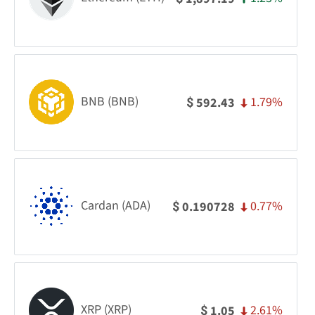
BNB (BNB)
1.79%
592.43
$
Cardan (ADA)
0.77%
0.190728
$
XRP (XRP)
2.61%
1.05
$