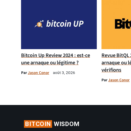
Bitcoin Up Review 2024 : est-ce
Revue BitQL 2
une arnaque ou légitime ?
arnaque ou l
vérifions
Par
Jason Conor
août 3, 2026
Par
Jason Conor
BITCOIN
WISDOM