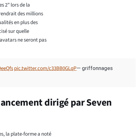
 2" lors de la
endrait des millions
alités en plus des
isé sur quelle
 avatars ne seront pas
OeeQfs
pic.twitter.com/c33BB0GLqP
— griffonnages
nancement dirigé par Seven
s, la plate-forme a noté