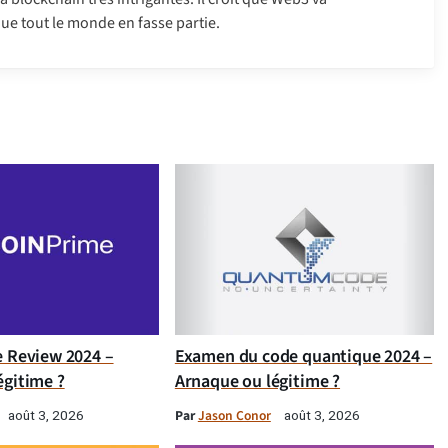
ue tout le monde en fasse partie.
e Review 2024 –
Examen du code quantique 2024 –
égitime ?
Arnaque ou légitime ?
Par
Jason Conor
août 3, 2026
août 3, 2026