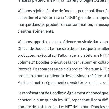
lancé sa plate-forme NFT, la "Gallery of Digital Assets"
Williams rejoint l'équipe de Doodles pour contribuer à 
collection et améliorer sa créativité globale. Le rappeu
marque dans les produits de consommation, la musiqu
d'autres événements.
Williams apportera son expérience musicale dans son 
Officer de Doodles. Le maestro de la musique travaille
producteur exécutif sur l'album de la plateforme NFT,
Volume 1". Doodles prévoit de lancer l'album en coll
Records. Des sources au sein du projet Ethereum NFT o
prochain album contiendra des dessins du célèbre arti
Martin et mettra également en vedette les meilleurs c
Le représentant de Doodles a également annoncé que 
acheter l'album que via les NFT, cependant, il sera diff
nombre de plateformes. Les NFT de l'album Doodles