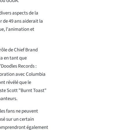
, ou GODA.
divers aspects de la
r de 49 ans aiderait la
e, l'animation et
rôle de Chief Brand
ra en tant que
 "Doodles Records :
aboration avec Columbia
nt révélé que le
ste Scott "Burnt Toast"
hanteurs.
les fans ne peuvent
usé sur un certain
 comprendront également