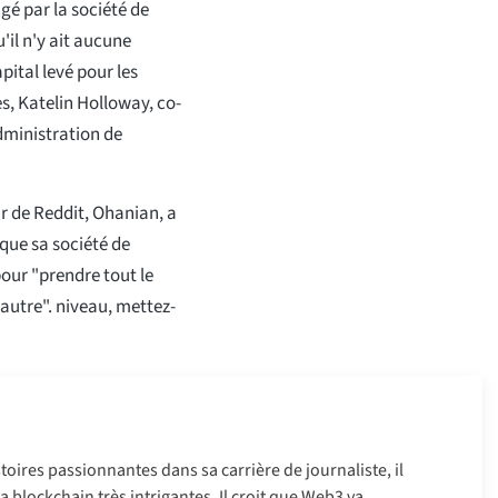
gé par la société de
'il n'y ait aucune
pital levé pour les
s, Katelin Holloway, co-
administration de
r de Reddit, Ohanian, a
que sa société de
our "prendre tout le
n autre". niveau, mettez-
oires passionnantes dans sa carrière de journaliste, il
 la blockchain très intrigantes. Il croit que Web3 va