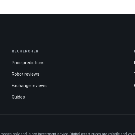
RECHERCHER
Price predictions
Robot reviews
Exchange reviews
Guides
ses only and is not investment advice. Digital asset prices are volatile and your e