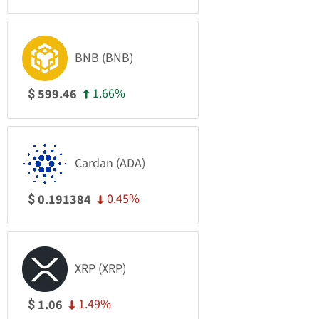
BNB (BNB)
1.66%
599.46
$
Cardan (ADA)
0.45%
0.191384
$
XRP (XRP)
1.49%
1.06
$