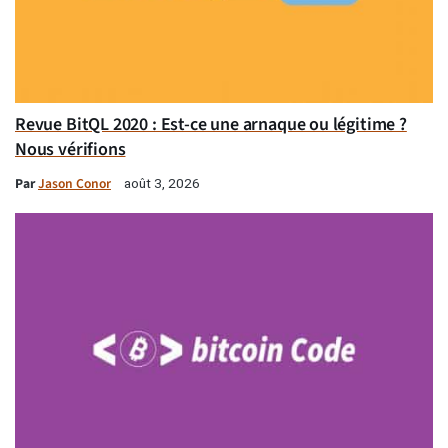
Revue BitQL 2020 : Est-ce une arnaque ou légitime ?
Nous vérifions
Par
Jason Conor
août 3, 2026