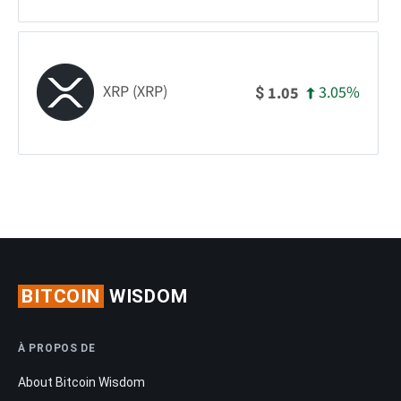
XRP (XRP)
3.05%
1.05
$
BITCOIN
WISDOM
À PROPOS DE
About Bitcoin Wisdom