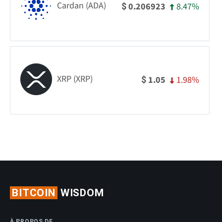
Cardan (ADA)
8.47%
0.206923
$
XRP (XRP)
1.98%
1.05
$
BITCOIN
WISDOM
À PROPOS DE