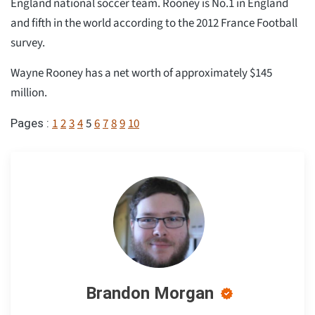
England national soccer team. Rooney is No.1 in England
and fifth in the world according to the 2012 France Football
survey.
Wayne Rooney has a net worth of approximately $145
million.
1
2
3
4
5
6
7
8
9
10
Pages :
Brandon Morgan