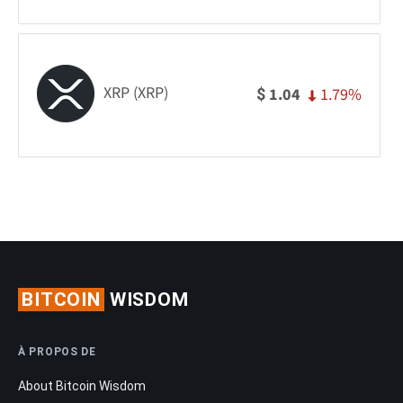
XRP (XRP)
1.79%
1.04
$
BITCOIN
WISDOM
À PROPOS DE
About Bitcoin Wisdom