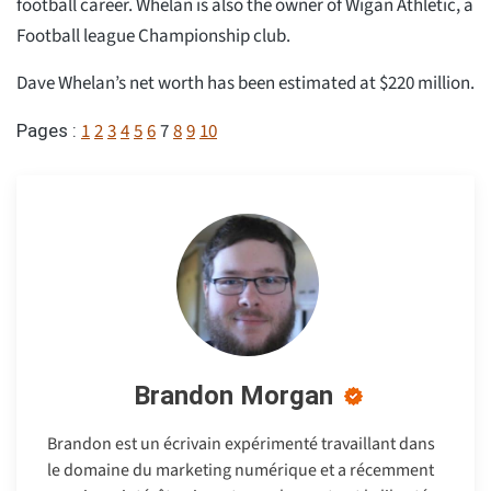
football career. Whelan is also the owner of Wigan Athletic, a
Football league Championship club.
Dave Whelan’s net worth has been estimated at $220 million.
1
2
3
4
5
6
7
8
9
10
Pages :
Brandon Morgan
Brandon est un écrivain expérimenté travaillant dans
le domaine du marketing numérique et a récemment