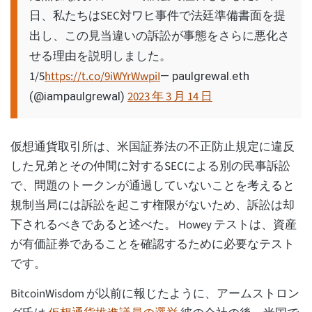
日、私たちはSEC対ワヒ事件で法廷準備書面を提
出し、この見当違いの訴訟が事態をさらに悪化さ
せる理由を説明しました。
1/5
https://t.co/9iWYrWwpiI
— paulgrewal.eth
2023 年 3 月 14 日
(@iampaulgrewal)
仮想通貨取引所は、米国証券法の不正防止規定に違反
した兄弟とその仲間に対するSECによる別の民事訴訟
で、問題のトークンが通過していないことを考えると
規制当局には訴訟を起こす権限がないため、訴訟は却
下されるべきであると述べた。 Howey テストは、資産
が有価証券であることを確認するために必要なテスト
です。
BitcoinWisdom が以前に報じたように、アームストロン