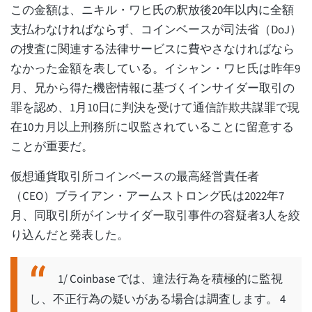
この金額は、ニキル・ワヒ氏の釈放後20年以内に全額
支払わなければならず、コインベースが司法省（DoJ）
の捜査に関連する法律サービスに費やさなければなら
なかった金額を表している。イシャン・ワヒ氏は昨年9
月、兄から得た機密情報に基づくインサイダー取引の
罪を認め、1月10日に判決を受けて通信詐欺共謀罪で現
在10カ月以上刑務所に収監されていることに留意する
ことが重要だ。
仮想通貨取引所コインベースの最高経営責任者
（CEO）ブライアン・アームストロング氏は2022年7
月、同取引所がインサイダー取引事件の容疑者3人を絞
り込んだと発表した。
1/ Coinbase では、違法行為を積極的に監視
し、不正行為の疑いがある場合は調査します。 4