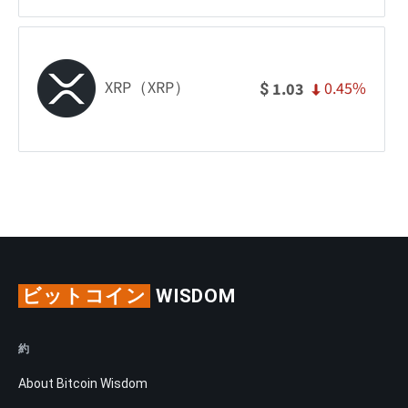
XRP（XRP）
0.45%
1.03
$
ビットコイン
WISDOM
約
About Bitcoin Wisdom