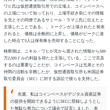
ワヒ氏は仮想通貨取引所での立場上、コインベースへ
の上場について知っており、上場手続き前にその情報
を兄とその同僚であるサミール・ラマニ氏に伝えたと
主張したことである。 。トークンが上場されたと発表
されると、価格は全般的に上昇し、価格がピークに達
した時点で3人は保有株を売却することになった。
検察側は、ニキル・ワヒが兄から渡された情報から$89
万2,500ドルの利益を得たと主張している。ここで言及
するのは重要なことだが、コインベースは兄弟とその
仲間の活動を非難したが、仮想通貨取引所も米国証券
取引委員会（SEC）に対する訴訟で彼らを支持した。
先週、私はコインベースがデジタル資産証券
の提供を開始できるようにSECに登録しようとし
た無駄な努力について議会で証言しました。本