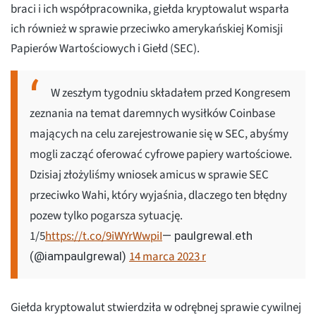
braci i ich współpracownika, giełda kryptowalut wsparła
ich również w sprawie przeciwko amerykańskiej Komisji
Papierów Wartościowych i Giełd (SEC).
W zeszłym tygodniu składałem przed Kongresem
zeznania na temat daremnych wysiłków Coinbase
mających na celu zarejestrowanie się w SEC, abyśmy
mogli zacząć oferować cyfrowe papiery wartościowe.
Dzisiaj złożyliśmy wniosek amicus w sprawie SEC
przeciwko Wahi, który wyjaśnia, dlaczego ten błędny
pozew tylko pogarsza sytuację.
1/5
https://t.co/9iWYrWwpiI
— paulgrewal.eth
14 marca 2023 r
(@iampaulgrewal)
Giełda kryptowalut stwierdziła w odrębnej sprawie cywilnej