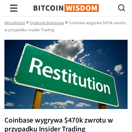
Mądrość Bitcoina
>
>
Aktualności
Dyskusja branżowa
Coinbase wygrywa $470k zwrotu
w przypadku Insider Trading
Coinbase wygrywa $470k zwrotu w
przypadku Insider Trading