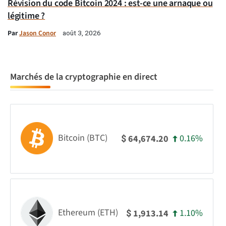
Révision du code Bitcoin 2024 : est-ce une arnaque ou
légitime ?
Par
Jason Conor
août 3, 2026
Marchés de la cryptographie en direct
Bitcoin (BTC)
0.16%
64,674.20
$
Ethereum (ETH)
1.10%
1,913.14
$