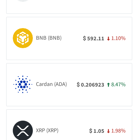
BNB (BNB)
1.10%
592.11
$
Cardan (ADA)
8.47%
0.206923
$
XRP (XRP)
1.98%
1.05
$