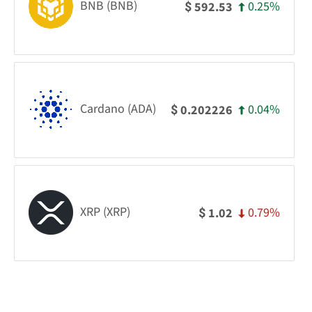
BNB (BNB)
0.25%
592.53
$
Cardano (ADA)
0.04%
0.202226
$
XRP (XRP)
0.79%
1.02
$