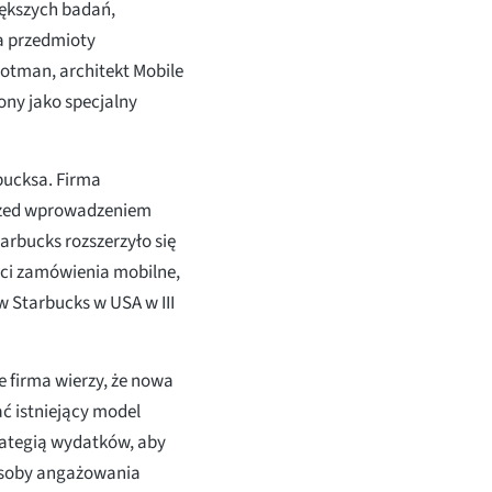
iększych badań,
ga przedmioty
otman, architekt Mobile
ony jako specjalny
bucksa. Firma
przed wprowadzeniem
rbucks rozszerzyło się
ści zamówienia mobilne,
w Starbucks w USA w III
 firma wierzy, że nowa
ać istniejący model
rategią wydatków, aby
posoby angażowania