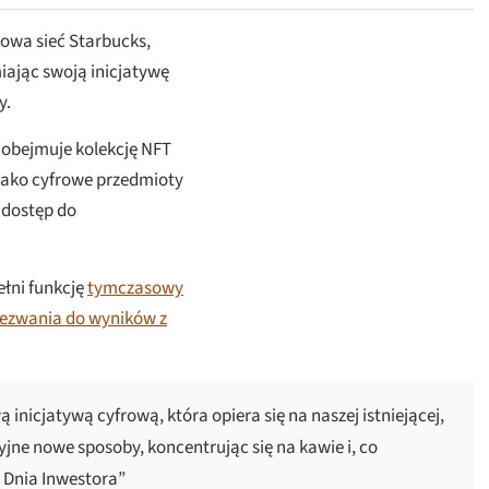
owa sieć Starbucks,
iając swoją inicjatywę
y.
e obejmuje kolekcję NFT
 jako cyfrowe przedmioty
 dostęp do
ełni funkcję
tymczasowy
wezwania do wyników z
nicjatywą cyfrową, która opiera się na naszej istniejącej,
jne nowe sposoby, koncentrując się na kawie i, co
s Dnia Inwestora”