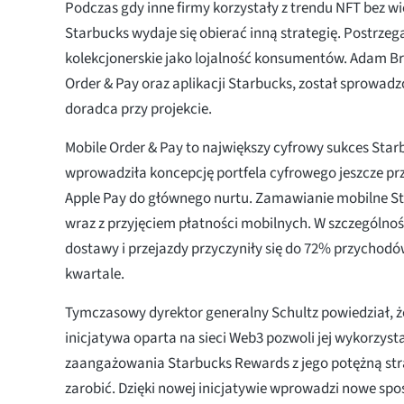
Podczas gdy inne firmy korzystały z trendu NFT bez w
Starbucks wydaje się obierać inną strategię. Postrze
kolekcjonerskie jako lojalność konsumentów. Adam Br
Order & Pay oraz aplikacji Starbucks, został sprowadz
doradca przy projekcie.
Mobile Order & Pay to największy cyfrowy sukces Star
wprowadziła koncepcję portfela cyfrowego jeszcze 
Apple Pay do głównego nurtu. Zamawianie mobilne Sta
wraz z przyjęciem płatności mobilnych. W szczególno
dostawy i przejazdy przyczyniły się do 72% przychodó
kwartale.
Tymczasowy dyrektor generalny Schultz powiedział, że
inicjatywa oparta na sieci Web3 pozwoli jej wykorzyst
zaangażowania Starbucks Rewards z jego potężną st
zarobić. Dzięki nowej inicjatywie wprowadzi nowe s