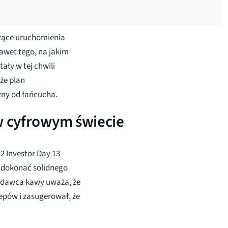
czące uruchomienia
nawet tego, na jakim
ały w tej chwili
że plan
żny od łańcucha.
 w cyfrowym świecie
2 Investor Day 13
e dokonać solidnego
zedawca kawy uważa, że
epów i zasugerował, że