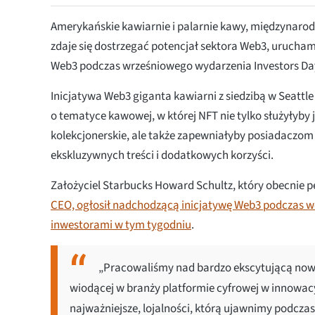
Amerykańskie kawiarnie i palarnie kawy, międzynarod
zdaje się dostrzegać potencjał sektora Web3, urucham
Web3 podczas wrześniowego wydarzenia Investors Da
Inicjatywa Web3 giganta kawiarni z siedzibą w Seattl
o tematyce kawowej, w której NFT nie tylko służyłyby
kolekcjonerskie, ale także zapewniałyby posiadaczom
ekskluzywnych treści i dodatkowych korzyści.
Założyciel Starbucks Howard Schultz, który obecnie p
CEO, ogłosił nadchodzącą inicjatywę Web3 podczas 
inwestorami w tym tygodniu
.
„Pracowaliśmy nad bardzo ekscytującą nową i
wiodącej w branży platformie cyfrowej w innowacy
najważniejsze, lojalności, którą ujawnimy podcza