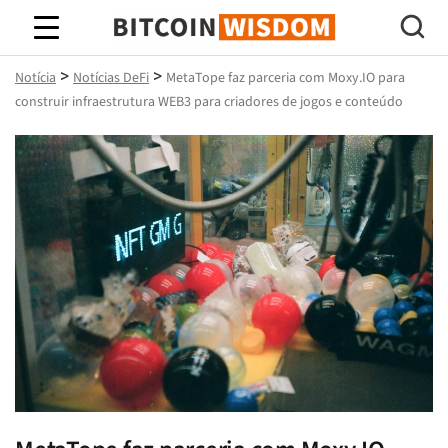
Sabedoria do Bitcoin
>
>
Notícia
Notícias DeFi
MetaTope faz parceria com Moxy.IO para
construir infraestrutura WEB3 para criadores de jogos e conteúdo