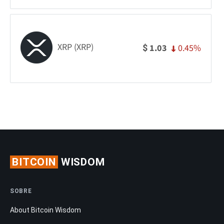
XRP (XRP)
0.45%
1.03
$
BITCOIN
WISDOM
SOBRE
About Bitcoin Wisdom