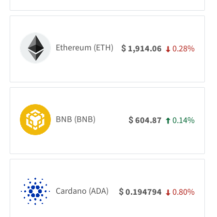
Ethereum (ETH)
0.28%
1,914.06
$
BNB (BNB)
0.14%
604.87
$
Cardano (ADA)
0.80%
0.194794
$