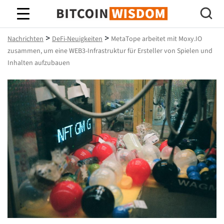
Bitcoin-Weisheit
>
>
Nachrichten
DeFi-Neuigkeiten
MetaTope arbeitet mit Moxy.IO
zusammen, um eine WEB3-Infrastruktur für Ersteller von Spielen und
Inhalten aufzubauen