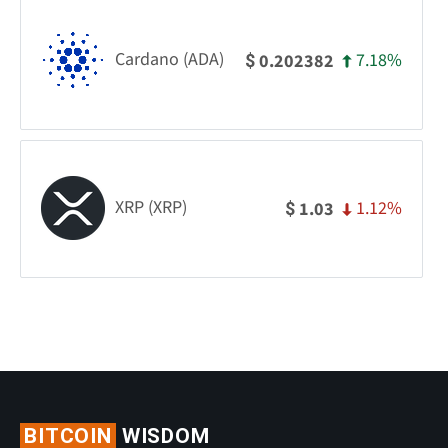
Cardano (ADA)
7.18%
0.202382
$
XRP (XRP)
1.12%
1.03
$
BITCOIN
WISDOM