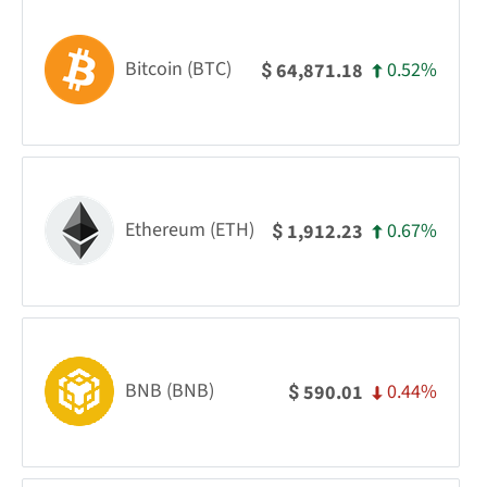
Bitcoin (BTC)
0.52%
64,871.18
$
Ethereum (ETH)
0.67%
1,912.23
$
BNB (BNB)
0.44%
590.01
$