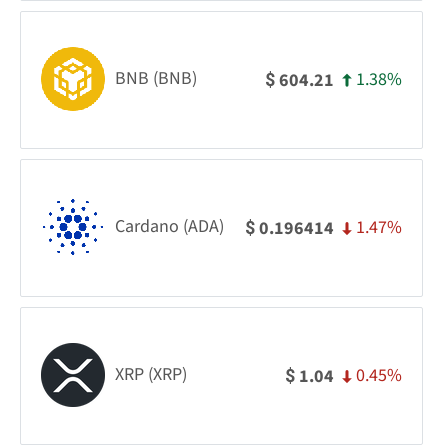
BNB (BNB)
1.38%
604.21
$
Cardano (ADA)
1.47%
0.196414
$
XRP (XRP)
0.45%
1.04
$