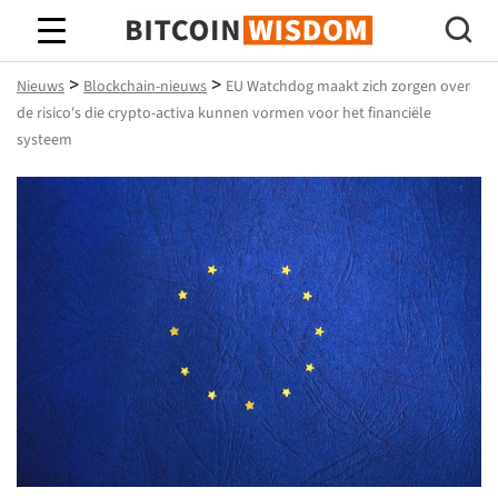
Bitcoin-wijsheid
>
>
Nieuws
Blockchain-nieuws
EU Watchdog maakt zich zorgen over
de risico's die crypto-activa kunnen vormen voor het financiële
systeem