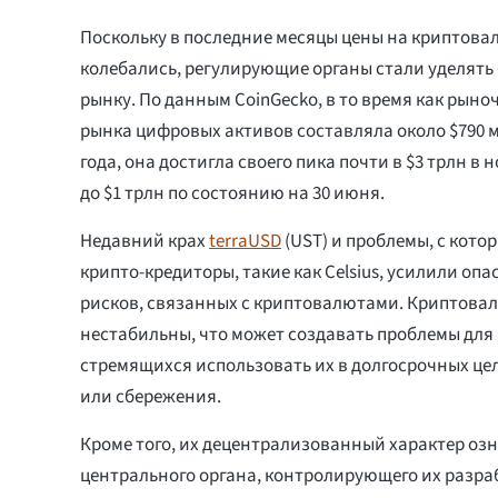
Поскольку в последние месяцы цены на криптова
колебались, регулирующие органы стали уделят
рынку. По данным CoinGecko, в то время как рын
рынка цифровых активов составляла около $790 м
года, она достигла своего пика почти в $3 трлн в 
до $1 трлн по состоянию на 30 июня.
Недавний крах
terraUSD
(UST) и проблемы, с кот
крипто-кредиторы, такие как Celsius, усилили опа
рисков, связанных с криптовалютами. Криптовал
нестабильны, что может создавать проблемы для
стремящихся использовать их в долгосрочных цел
или сбережения.
Кроме того, их децентрализованный характер озн
центрального органа, контролирующего их разра