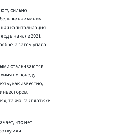
люту сильно
ь больше внимания
очная капитализация
лрд в начале 2021
ноябре, а затем упала
орыми сталкиваются
сения по поводу
юты, как известно,
 инвесторов,
ях, таких как платежи
ачает, что нет
ботку или