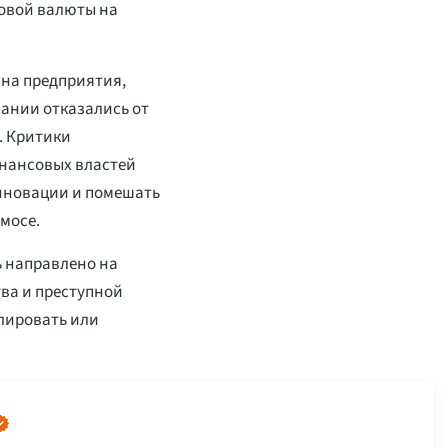
ровой валюты на
 на предприятия,
пании отказались от
. Критики
инансовых властей
инновации и помешать
мосе.
ь направлено на
ва и преступной
олировать или