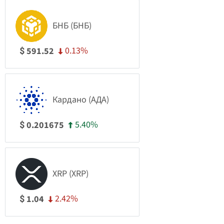
БНБ (БНБ)
0.13%
591.52
$
Кардано (АДА)
5.40%
0.201675
$
XRP (XRP)
2.42%
1.04
$