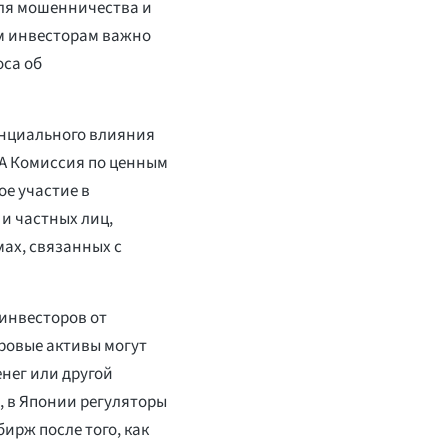
для мошенничества и
м инвесторам важно
оса об
енциального влияния
А Комиссия по ценным
ое участие в
и частных лиц,
ах, связанных с
инвесторов от
ровые активы могут
нег или другой
 в Японии регуляторы
рж после того, как