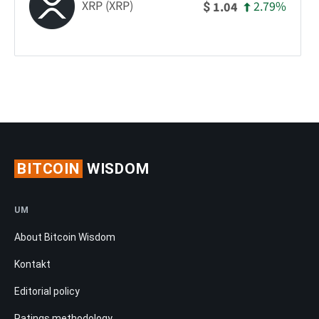
XRP (XRP)
2.79%
1.04
$
BITCOIN
WISDOM
UM
About Bitcoin Wisdom
Kontakt
Editorial policy
Ratings methodology