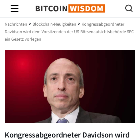
Bitcoin-Weisheit
>
>
Nachrichten
Blockchain-Neuigkeiten
Kongressabgeordneter
Davidson wird dem Vorsitzenden der US-Börsenaufsichtsbehörde SEC
ein Gesetz vorlegen
Kongressabgeordneter Davidson wird