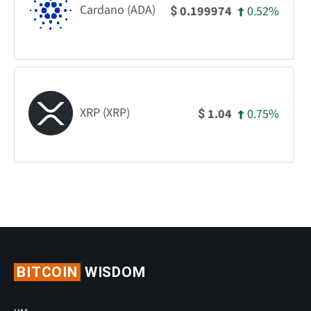
Cardano (ADA)
0.52%
0.199974
$
XRP (XRP)
0.75%
1.04
$
BITCOIN
WISDOM