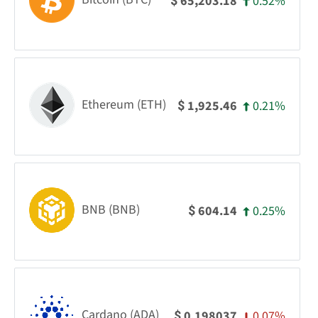
0.52%
65,203.18
$
Ethereum (ETH)
0.21%
1,925.46
$
BNB (BNB)
0.25%
604.14
$
Cardano (ADA)
0.07%
0.198037
$