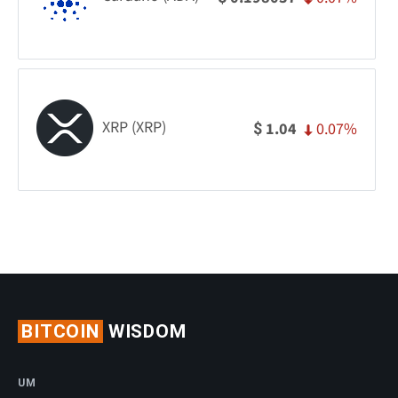
XRP (XRP)
0.07%
1.04
$
BITCOIN
WISDOM
UM