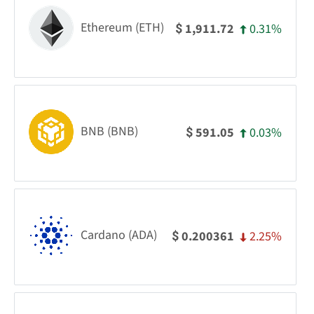
Ethereum (ETH)
0.31%
1,911.72
$
BNB (BNB)
0.03%
591.05
$
Cardano (ADA)
2.25%
0.200361
$