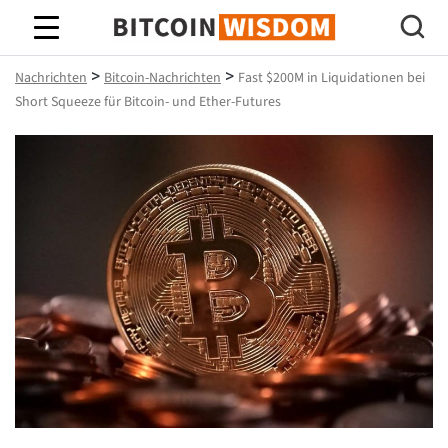
Bitcoin-Weisheit
>
>
Nachrichten
Bitcoin-Nachrichten
Fast $200M in Liquidationen bei
Short Squeeze für Bitcoin- und Ether-Futures