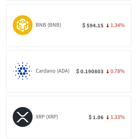
BNB (BNB)
1.34%
594.15
$
Cardano (ADA)
0.78%
0.190803
$
XRP (XRP)
1.33%
1.06
$