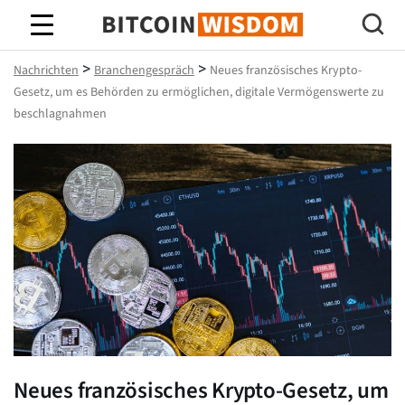
Bitcoin-Weisheit
>
>
Nachrichten
Branchengespräch
Neues französisches Krypto-
Gesetz, um es Behörden zu ermöglichen, digitale Vermögenswerte zu
beschlagnahmen
Neues französisches Krypto-Gesetz, um