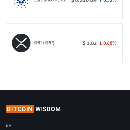
6.58%
0.201434
$
XRP (XRP)
0.88%
1.03
$
BITCOIN
WISDOM
UM