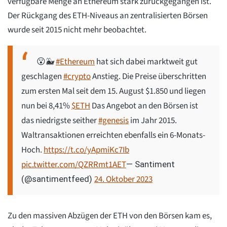
verfügbare Menge an Ethereum stark zurückgegangen ist.
Der Rückgang des ETH-Niveaus an zentralisierten Börsen
wurde seit 2015 nicht mehr beobachtet.
😮🐳
#Ethereum
hat sich dabei marktweit gut
geschlagen
#crypto
Anstieg. Die Preise überschritten
zum ersten Mal seit dem 15. August $1.850 und liegen
nun bei 8,41%
$ETH
Das Angebot an den Börsen ist
das niedrigste seither
#genesis
im Jahr 2015.
Waltransaktionen erreichten ebenfalls ein 6-Monats-
Hoch.
https://t.co/yApmiKc7Ib
pic.twitter.com/QZRRmt1AET
— Santiment
24. Oktober 2023
(@santimentfeed)
Zu den massiven Abzügen der ETH von den Börsen kam es,