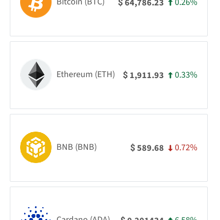
Bitcoin (BTC)
0.26%
64,786.23
$
Ethereum (ETH)
0.33%
1,911.93
$
BNB (BNB)
0.72%
589.68
$
Cardano (ADA)