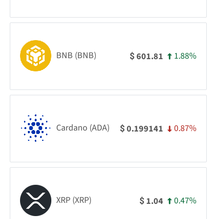
BNB (BNB)
1.88%
601.81
$
Cardano (ADA)
0.87%
0.199141
$
XRP (XRP)
0.47%
1.04
$