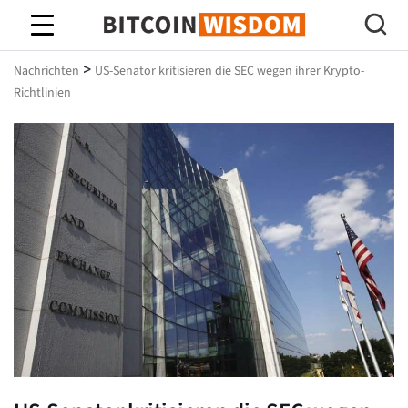
Bitcoin-Weisheit
>
Nachrichten
US-Senator kritisieren die SEC wegen ihrer Krypto-
Richtlinien