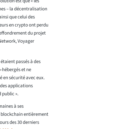
olution est que « les
nes – la décentralisation
ainsi que celui des
sseurs en crypto ont perdu
l'effondrement du projet
s Network, Voyager
 étaient passés à des
o-hébergés et ne
té en sécurité avec eux.
 des applications
 public ».
maines à ses
 blockchain entièrement
ours des 30 derniers