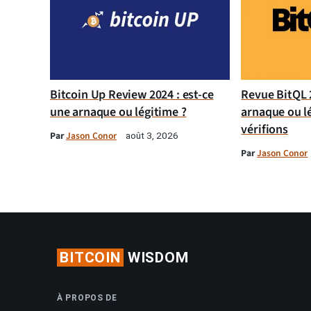
Bitcoin Up Review 2024 : est-ce
Revue BitQL 2
une arnaque ou légitime ?
arnaque ou l
vérifions
Par
Jason Conor
août 3, 2026
Par
Jason Conor
BITCOIN
WISDOM
À PROPOS DE