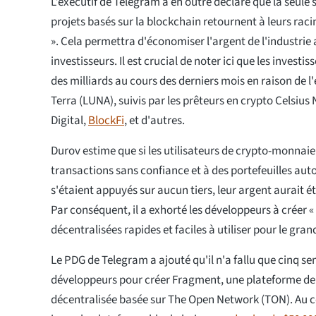
L’exécutif de Telegram a en outre déclaré que la seule s
projets basés sur la blockchain retournent à leurs raci
». Cela permettra d'économiser l'argent de l'industrie 
investisseurs. Il est crucial de noter ici que les investi
des milliards au cours des derniers mois en raison de 
Terra (LUNA), suivis par les prêteurs en crypto Celsiu
Digital,
BlockFi
, et d'autres.
Durov estime que si les utilisateurs de crypto-monnaie
transactions sans confiance et à des portefeuilles aut
s'étaient appuyés sur aucun tiers, leur argent aurait é
Par conséquent, il a exhorté les développeurs à créer «
décentralisées rapides et faciles à utiliser pour le grand
Le PDG de Telegram a ajouté qu'il n'a fallu que cinq se
développeurs pour créer Fragment, une plateforme de
décentralisée basée sur The Open Network (TON). Au c