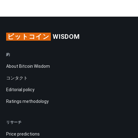
ビットコイン
WISDOM
約
About Bitcoin Wisdom
コンタクト
Editorial policy
Ratings methodology
リサーチ
Price predictions