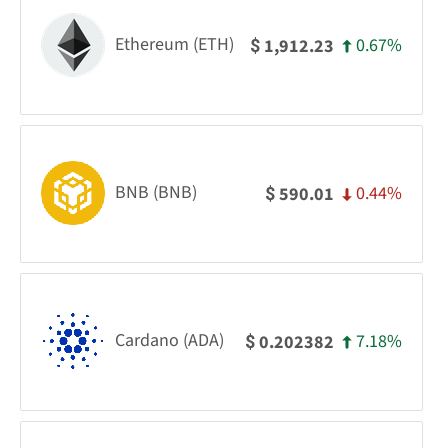
Ethereum (ETH)
0.67%
1,912.23
$
BNB (BNB)
0.44%
590.01
$
Cardano (ADA)
7.18%
0.202382
$