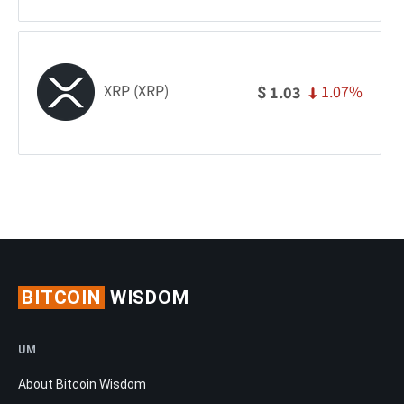
XRP (XRP)
1.07%
1.03
$
BITCOIN
WISDOM
UM
About Bitcoin Wisdom