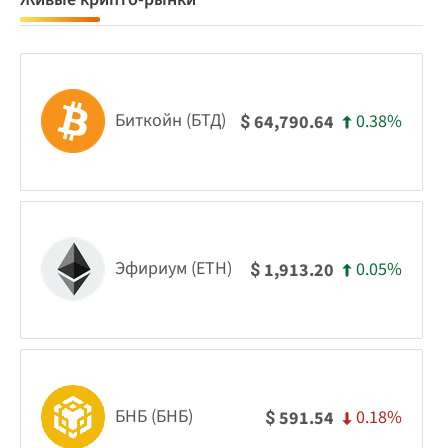
Биткойн (БТД)
0.38%
64,790.64
$
Эфириум (ETH)
0.05%
1,913.20
$
БНБ (БНБ)
0.18%
591.54
$