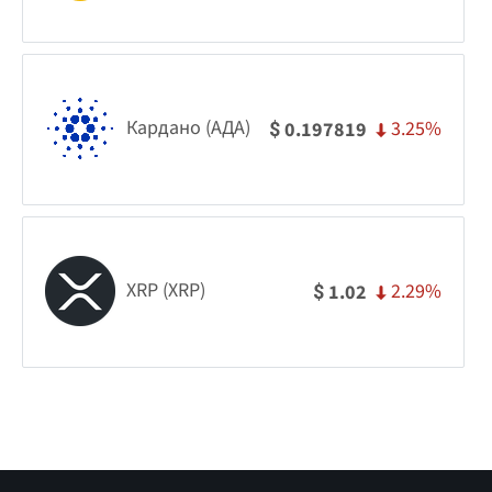
Кардано (АДА)
3.25%
0.197819
$
XRP (XRP)
2.29%
1.02
$