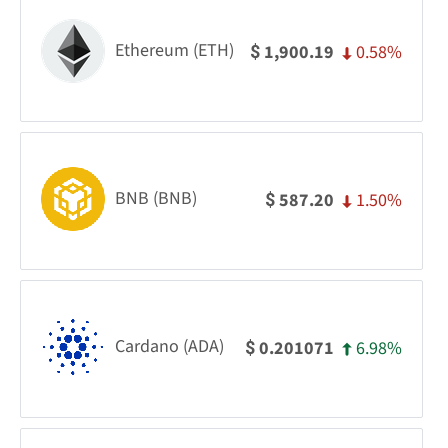
Ethereum (ETH)
0.58%
1,900.19
$
BNB (BNB)
1.50%
587.20
$
Cardano (ADA)
6.98%
0.201071
$