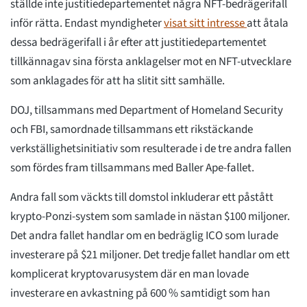
ställde inte justitiedepartementet några NFT-bedrägerifall
inför rätta. Endast myndigheter
visat sitt intresse
att åtala
dessa bedrägerifall i år efter att justitiedepartementet
tillkännagav sina första anklagelser mot en NFT-utvecklare
som anklagades för att ha slitit sitt samhälle.
DOJ, tillsammans med Department of Homeland Security
och FBI, samordnade tillsammans ett rikstäckande
verkställighetsinitiativ som resulterade i de tre andra fallen
som fördes fram tillsammans med Baller Ape-fallet.
Andra fall som väckts till domstol inkluderar ett påstått
krypto-Ponzi-system som samlade in nästan $100 miljoner.
Det andra fallet handlar om en bedräglig ICO som lurade
investerare på $21 miljoner. Det tredje fallet handlar om ett
komplicerat kryptovarusystem där en man lovade
investerare en avkastning på 600 % samtidigt som han