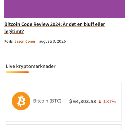
Bitcoin Code Review 2024: Är det en bluff eller
legitimt?
Förbi
Jason Conor
augusti 3, 2026
Live kryptomarknader
Bitcoin (BTC)
0.81%
64,303.58
$