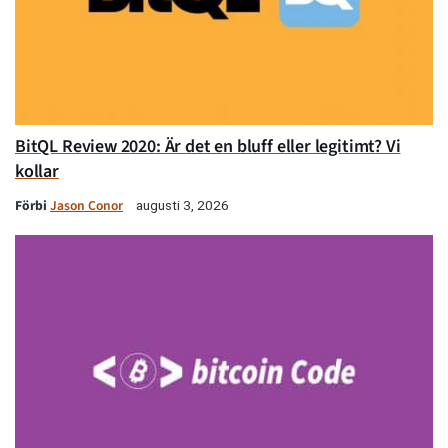
BitQL Review 2020: Är det en bluff eller legitimt? Vi
kollar
Förbi
Jason Conor
augusti 3, 2026