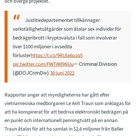
och överge projektet.
Justitiedepartementet tillkännager
verkställighetsåtgärder som åtalar sex individer för
bedrägeribrott i kryptovaluta i fall som involverar
över $100 miljoner i avsedda
förluster
https://t.co/9RUla6pJq5
pic.twitter.com/FWTiMl9NUu
— Criminal Division
30 juni 2022
(@DOJCrimDiv)
Rapporter anger att myndigheterna har gått efter
vietnamesiska medborgaren Le Anh Traun som anklagas för
att ha konspirerat för att bedriva elektroniskt bedrägeri på
en punkt och internationell penningtvätt på en annan.
Traun åtalas för att ha samlat in $2,6 miljoner från Baller