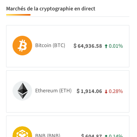
Marchés de la cryptographie en direct
Bitcoin (BTC)
0.01%
64,936.58
$
Ethereum (ETH)
0.28%
1,914.06
$
BNB (BNB)
0.14%
604.87
$